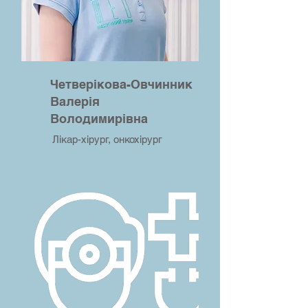
Четверікова-Овчинник
Валерія
Володимирівна
Лікар-хірург, онкохірург