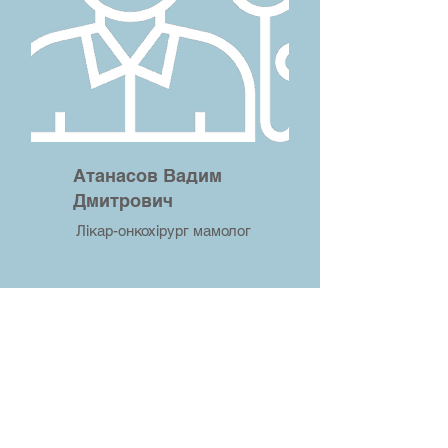
Атанасов Вадим
Дмитрович
Лікар-онкохірург мамолог