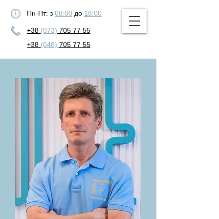
Пн-Пт: з
08:00
до
18:00
+38
(073)
705 77 55
+38
(048)
705 77 55