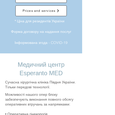
Prices and services
* Ціна для резидентів України
Форма договору на надання послуг
Інформована згода - COVID-19
Медичний центр
Esperanto MED
Сучасна хірургічна клініка Півдня України.
Тільки передові технології.
Можливості нашого опер блоку
забезпечують виконання повного обсягу
оперативних втручань за напрямками:
• Оперативна гінекологія