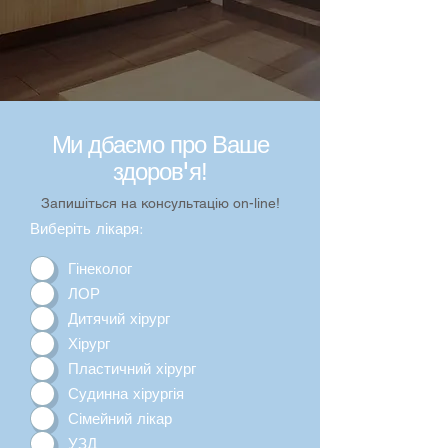
Ми дбаємо про Ваше
'
здоров
я!
Запишіться на консультацію on-line!
Виберіть лікаря:
Гінеколог
ЛОР
Дитячий хірург
Хірург
Пластичний хірург
Судинна хірургія
Сімейний лікар
УЗД