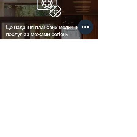
Це надання планових медичних
послуг за межами регіону
проживання. Медичний
центр
"Есперанто-Мед" проводить
спеціалізоване і багатопрофільне
хірургічне лікування, за
наступними напрямками:
гінекологія та онкогінекологія,
загальна хірургія та онкохірургія,
пластична хірургія, ЛОР-хірургія,
дитяча хірургія, ендоскопічна
хірургія, мамологія, судинна
хірургія, клінічна онкологія
(хіміотерапія, таргетна терапія,
імунна терапія, гормональна
терапія). У нашій клініці діють